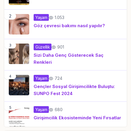
2
1.053
Yaşam
Göz çevresi bakımı nasıl yapılır?
3
901
Güzellik
Sizi Daha Genç Gösterecek Saç
Renkleri
4
724
Yaşam
Gençler Sosyal Girişimcilikte Buluştu:
SUNPO Fest 2024
5
680
Yaşam
Girişimcilik Ekosisteminde Yeni Fırsatlar