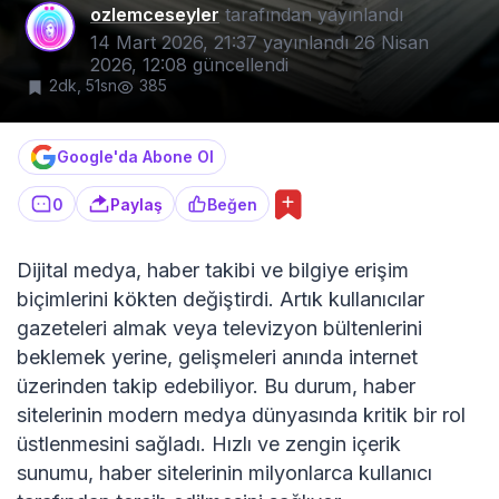
ozlemceseyler
tarafından yayınlandı
14 Mart 2026, 21:37
yayınlandı
26 Nisan
2026, 12:08
güncellendi
2dk, 51sn
385
Google'da Abone Ol
0
Paylaş
Beğen
Dijital medya, haber takibi ve bilgiye erişim
biçimlerini kökten değiştirdi. Artık kullanıcılar
gazeteleri almak veya televizyon bültenlerini
beklemek yerine, gelişmeleri anında internet
üzerinden takip edebiliyor. Bu durum, haber
sitelerinin modern medya dünyasında kritik bir rol
üstlenmesini sağladı. Hızlı ve zengin içerik
sunumu, haber sitelerinin milyonlarca kullanıcı