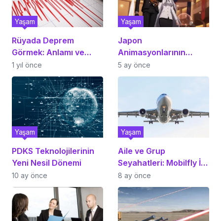
Yaşam
Yaşam
Rüyada Deprem
Japon
Görmek: Anlamı ve
Animasyonlarının
Detaylı Yorumu
Büyülü Dünyasını
1 yıl önce
5 ay önce
Keşfetmek
Yaşam
Yaşam
PDKS Teknolojilerinin
Aile ve Grup
Yeni Nesil Dönemi
Seyahatleri: Mobilfly İle
Kolay Koltuk Seçimi ve
10 ay önce
8 ay önce
Grup Rezervasyonu