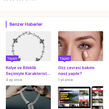
Benzer Haberler
Yaşam
Yaşam
Kolye ve Bileklik
Göz çevresi bakımı
Seçimiyle Karakteristik
nasıl yapılır?
Bir İmaj Yaratın
4 ay önce
1 yıl önce