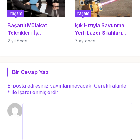
Yaşam
Yaşam
Başarılı Mülakat
Işık Hızıyla Savunma
Teknikleri: İş
Yerli Lazer Silahları
Görüşmesinde Fark
ALKA ve NAZAR
2 yıl önce
7 ay önce
Yaratın
Bir Cevap Yaz
E-posta adresiniz yayınlanmayacak.
Gerekli alanlar
*
ile işaretlenmişlerdir