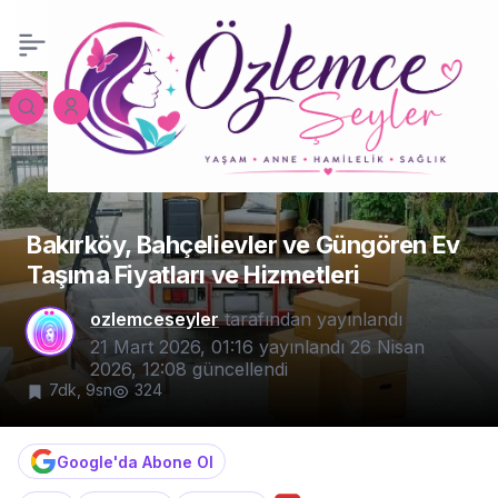
İnternet Haber
0
Paylaş
Sitelerinde İçerik
Çeşitliliği ve Okuyucu
Deneyimi
Bakırköy, Bahçelievler ve Güngören Ev
Taşıma Fiyatları ve Hizmetleri
ozlemceseyler
tarafından yayınlandı
21 Mart 2026, 01:16
yayınlandı
26 Nisan
2026, 12:08
güncellendi
7dk, 9sn
324
Google'da Abone Ol