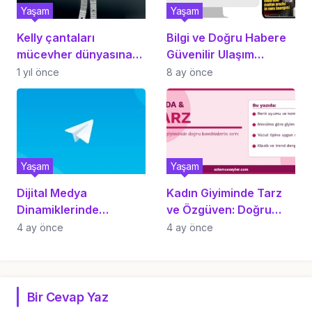
Yaşam
Yaşam
Kelly çantaları
Bilgi ve Doğru Habere
mücevher dünyasına
Güvenilir Ulaşım
adım atıyor
Kandıra Haber
1 yıl önce
8 ay önce
Yaşam
Yaşam
Dijital Medya
Kadın Giyiminde Tarz
Dinamiklerinde
ve Özgüven: Doğru
Telegram Kanalları ve
Kombinlerin Rehberi
4 ay önce
4 ay önce
İçerik Erişilebilirliği
Bir Cevap Yaz