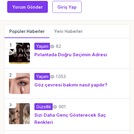
Yorum Gönder
Giriş Yap
Popüler Haberler
Yeni Haberler
1
82
Yaşam
Pırlantada Doğru Seçimin Adresi
2
1.053
Yaşam
Göz çevresi bakımı nasıl yapılır?
3
901
Güzellik
Sizi Daha Genç Gösterecek Saç
Renkleri