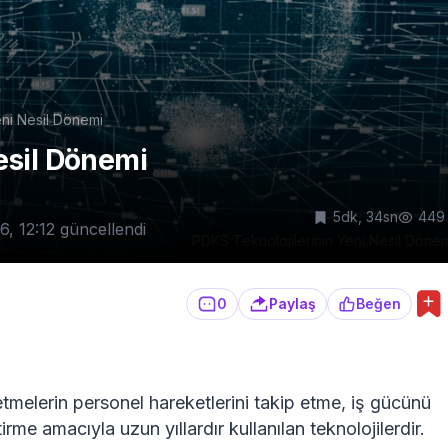
eni Nesil Dönemi
esil Dönemi
5dk, 34sn
449
6, 12:12
güncellendi
PDKS Teknolojilerinin Yeni Nesil Döne
0
Paylaş
Beğen
tmelerin personel hareketlerini takip etme, iş gücünü
irme amacıyla uzun yıllardır kullanılan teknolojilerdir.