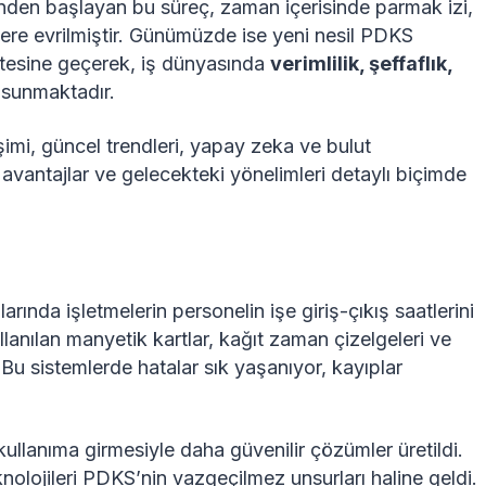
den başlayan bu süreç, zaman içerisinde parmak izi,
mlere evrilmiştir. Günümüzde ise yeni nesil PDKS
 ötesine geçerek, iş dünyasında
verimlilik, şeffaflık,
 sunmaktadır.
şimi, güncel trendleri, yapay zeka ve bulut
ı avantajlar ve gelecekteki yönelimleri detaylı biçimde
arında işletmelerin personelin işe giriş-çıkış saatlerini
lanılan manyetik kartlar, kağıt zaman çizelgeleri ve
. Bu sistemlerde hatalar sık yaşanıyor, kayıplar
in kullanıma girmesiyle daha güvenilir çözümler üretildi.
knolojileri PDKS’nin vazgeçilmez unsurları haline geldi.