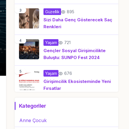
3
895
Güzellik
Sizi Daha Genç Gösterecek Saç
Renkleri
4
721
Yaşam
Gençler Sosyal Girişimcilikte
Buluştu: SUNPO Fest 2024
mi
5
676
Yaşam
Girişimcilik Ekosisteminde Yeni
Fırsatlar
Kategoriler
Anne Çocuk