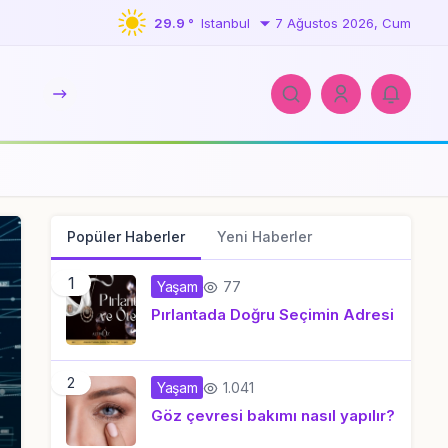
29.9 °
Istanbul
7 Ağustos 2026, Cum
Popüler Haberler
Yeni Haberler
1
77
Yaşam
Pırlantada Doğru Seçimin Adresi
2
1.041
Yaşam
Göz çevresi bakımı nasıl yapılır?