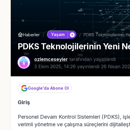
Yaşam
Haberler
PDKS Teknolojilerinin Y
PDKS Teknolojilerinin Yeni N
ozlemceseyler
tarafından yayınlandı
3 Ekim 2025, 14:26
yayınlandı
26 Nisan 202
Google'da Abone Ol
Giriş
Personel Devam Kontrol Sistemleri (PDKS), işle
verimli yönetme ve çalışma süreçlerini dijitalleşt