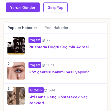
Yorum Gönder
Giriş Yap
Popüler Haberler
Yeni Haberler
1
77
Yaşam
Pırlantada Doğru Seçimin Adresi
2
1.041
Yaşam
Göz çevresi bakımı nasıl yapılır?
3
894
Güzellik
Sizi Daha Genç Gösterecek Saç
Renkleri