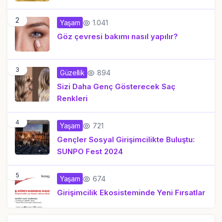
2
1.041
Yaşam
Göz çevresi bakımı nasıl yapılır?
3
894
Güzellik
Sizi Daha Genç Gösterecek Saç
Renkleri
4
721
Yaşam
Gençler Sosyal Girişimcilikte Buluştu:
SUNPO Fest 2024
5
674
Yaşam
Girişimcilik Ekosisteminde Yeni Fırsatlar