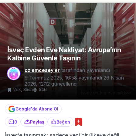
İsveç Evden Eve Nakliyat: Avrupa’nın
Kalbine Güvenle Taşının
ozlemceseyler
tarafından yayınlandı
9 Temmuz 2025, 16:58
yayınlandı
26 Nisan
2026, 12:12
güncellendi
2dk, 35sn
546
İsveç evden eve nakliyat
Google'da Abone Ol
0
Paylaş
Beğen
İsveç’e taşınmak; sadece yeni bir ülkeye değil,