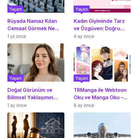
Yaşam
Yaşam
Rüyada Namaz Kılan
Kadın Giyiminde Tarz
Cemaat Görmek Ne
ve Özgüven: Doğru
Demektir?
Kombinlerin Rehberi
1 yıl önce
4 ay önce
Yaşam
Yaşam
Doğal Görünüm ve
TRManga ile Webtoon
Bilimsel Yaklaşımın
Oku ve Manga Oku –
Buluştuğu Medikal
Türkçe Webtoon
1 ay önce
8 ay önce
Estetik Deneyimi
Keyfinin Adresi