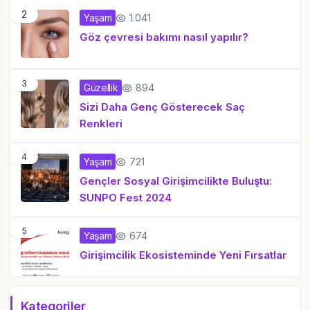
2
1.041
Yaşam
Göz çevresi bakımı nasıl yapılır?
3
894
Güzellik
Sizi Daha Genç Gösterecek Saç
Renkleri
4
721
Yaşam
Gençler Sosyal Girişimcilikte Buluştu:
SUNPO Fest 2024
5
674
Yaşam
Girişimcilik Ekosisteminde Yeni Fırsatlar
Kategoriler