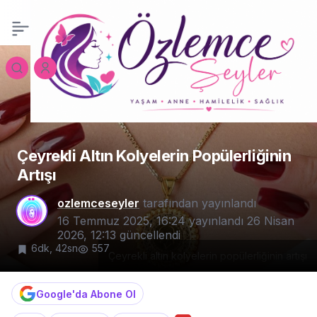
İsveç Evden Eve
0
Paylaş
Nakliyat: Avrupa’nın
Kalbine Güvenle Taşının
Çeyrekli Altın Kolyelerin Popülerliğinin
Artışı
ozlemceseyler
tarafından yayınlandı
16 Temmuz 2025, 16:24
yayınlandı
26 Nisan
2026, 12:13
güncellendi
6dk, 42sn
557
Çeyrekli altın kolyelerin popülerliğinin artışı
Google'da Abone Ol