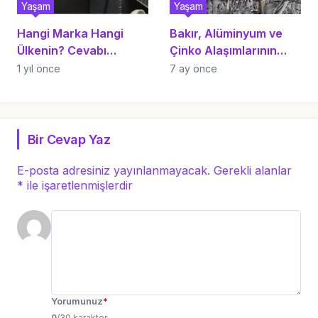
Yaşam
Yaşam
Hangi Marka Hangi
Bakır, Alüminyum ve
Ülkenin? Cevabı
Çinko Alaşımlarının
Burada
Endüstriyel Üretimdeki
1 yıl önce
7 ay önce
Kritik Rolü
Bir Cevap Yaz
E-posta adresiniz yayınlanmayacak.
Gerekli alanlar
*
ile işaretlenmişlerdir
Yorumunuz
*
0
/30 karakter