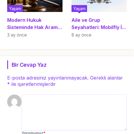
Yaşam
Yaşam
Modern Hukuk
Aile ve Grup
Sisteminde Hak Arama
Seyahatleri: Mobilfly İle
ve Stratejik
Kolay Koltuk Seçimi ve
3 ay önce
8 ay önce
Danışmanlık Esasları
Grup Rezervasyonu
Bir Cevap Yaz
E-posta adresiniz yayınlanmayacak.
Gerekli alanlar
*
ile işaretlenmişlerdir
Yorumunuz
*